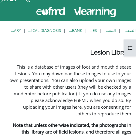
الآن
تسجيل
تدخل
الدخول
بصفة
ضيف
LESION LIBRARY
EUFMD RESOURCES: CLINICAL DIAGNOSIS
KNOWLEDGE BANK
This is a database of imag
lesions. You may download 
own presentations. You can a
to share with other use
moderator before publicatio
please acknowledg
uploading your images 
Note that unless otherwise i
this library are of field 