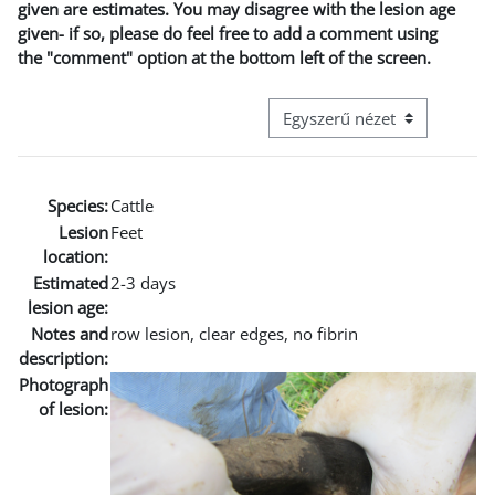
given are estimates. You may disagree with the lesion age
given- if so, please do feel free to add a comment using
the "comment" option at the bottom left of the screen.
Harmadik szintű navigáció me
Species:
Cattle
Lesion
Feet
location:
Estimated
2-3 days
lesion age:
Notes and
row lesion, clear edges, no fibrin
description:
Photograph
of lesion: