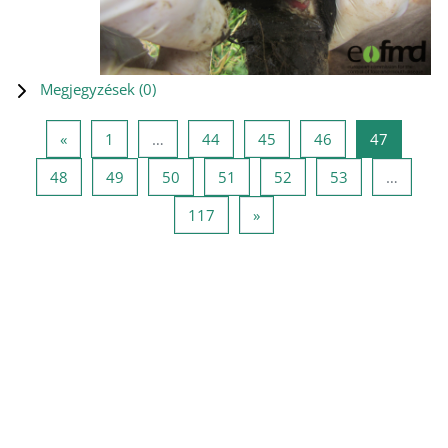
Megjegyzések (
0
)
Előző oldal
1 oldal
44 oldal
45 oldal
46 oldal
47 oldal
«
1
…
44
45
46
47
48 oldal
49 oldal
50 oldal
51 oldal
52 oldal
53 oldal
48
49
50
51
52
53
…
117 oldal
Következő oldal
117
»