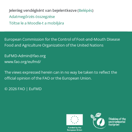
Jelenleg vendégként van bejelentkezve (
Belépés
)
Adatmegőrzés összegzése
Töltse le a Moodle-t a mobiljára
European Commission for the Control of Foot-and-Mouth Disease
Food and Agriculture Organization of the United Nations
EuFMD-Admin@fao.org
www.fao.org/eufmd/
The views expressed herein can in no way be taken to reflect the
official opinion of the FAO or the European Union.
© 2026 FAO | EuFMD