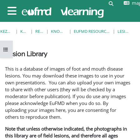
mag
Tovább a fő tartalomhoz
Keresési be
Oldalpanel
KEZDŐOLDAL
KURZUSOK
RESOURCES
KNOWLEDGE BANK
EUFMD RESOURCES: CLINICAL DIAGNOSIS
LESION LIBRARY
Kurzusmutató megnyitása
Lesion Library
Teljesítési követelmények
This is a database of images of foot and mouth disease
lesions. You may download these images to use in your
own presentations. You can also upload your own images
to share with other users (they will be checked by a
moderator before publication). If you do use any images
please acknowledge EuFMD when you do so. By
uploading your images here, you are consenting for
others to reproduce them.
Note that unless otherwise indicated, the photographs in
this library are of field lesions, and therefore all ages