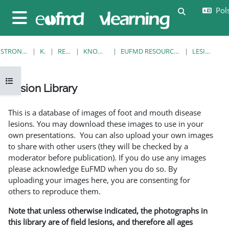
Przejdź do głównej zawartości
Pols
Przełącznik
Panel boczny
STRONA GŁÓWNA
KURSY
RESOURCES
KNOWLEDGE BANK
EUFMD RESOURCES: CLINICAL DIAGNOSIS
LESION LIBRARY
Otwórz indeks kursu
Lesion Library
Wymagania zaliczenia
This is a database of images of foot and mouth disease
lesions. You may download these images to use in your
own presentations. You can also upload your own images
to share with other users (they will be checked by a
moderator before publication). If you do use any images
please acknowledge EuFMD when you do so. By
uploading your images here, you are consenting for
others to reproduce them.
Note that unless otherwise indicated, the photographs in
this library are of field lesions, and therefore all ages