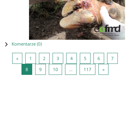
Komentarze (
0
)
Poprzednia strona
Strona 1
Strona 2
Strona 3
Strona 4
Strona 5
Strona 6
Strona 
«
1
2
3
4
5
6
7
Strona 8
Strona 9
Strona 10
Strona 117
Następna st
8
9
10
…
117
»