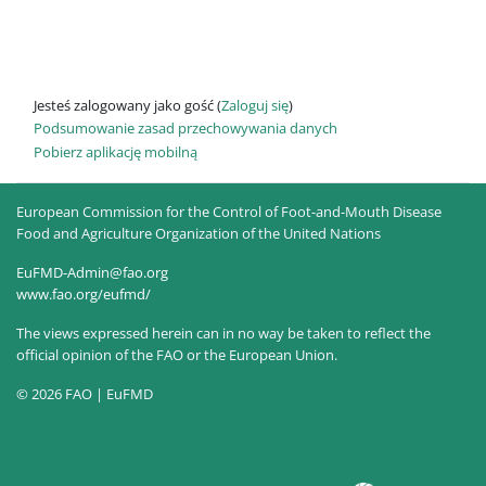
Jesteś zalogowany jako gość (
Zaloguj się
)
Podsumowanie zasad przechowywania danych
Pobierz aplikację mobilną
European Commission for the Control of Foot-and-Mouth Disease
Food and Agriculture Organization of the United Nations
EuFMD-Admin@fao.org
www.fao.org/eufmd/
The views expressed herein can in no way be taken to reflect the
official opinion of the FAO or the European Union.
© 2026 FAO | EuFMD