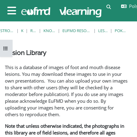
Przejdź do głównej zawartości
Pols
Przełącznik
Panel boczny
STRONA GŁÓWNA
KURSY
RESOURCES
KNOWLEDGE BANK
EUFMD RESOURCES: CLINICAL DIAGNOSIS
LESION LIBRARY
POKAŻ POJEDYNCZO
Otwórz indeks kursu
Lesion Library
Wymagania zaliczenia
This is a database of images of foot and mouth disease
lesions. You may download these images to use in your
own presentations. You can also upload your own images
to share with other users (they will be checked by a
moderator before publication). If you do use any images
please acknowledge EuFMD when you do so. By
uploading your images here, you are consenting for
others to reproduce them.
Note that unless otherwise indicated, the photographs in
this library are of field lesions, and therefore all ages