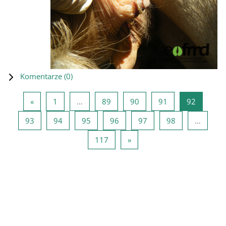
Komentarze (
0
)
Poprzednia strona
Strona 1
Strona 89
Strona 90
Strona 91
Strona 9
«
1
…
89
90
91
92
Strona 93
Strona 94
Strona 95
Strona 96
Strona 97
Strona 98
93
94
95
96
97
98
…
Strona 117
Następna strona
117
»