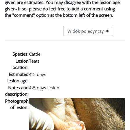
given are estimates. You may disagree with the lesion age
given- if so, please do feel free to add a comment using
the "comment" option at the bottom left of the screen.
Przeglądanie: nawigacja trzecie
Species:
Cattle
Lesion
Teats
location:
Estimated
4-5 days
lesion age:
Notes and
4-5 days lesion
description:
Photograph
of lesion: