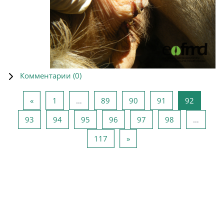
Комментарии (
0
)
Предыдущая страница
Страница 1
Страница 89
Страница 90
Страница 91
Страниц
«
1
…
89
90
91
92
Страница 93
Страница 94
Страница 95
Страница 96
Страница 97
Страница 98
93
94
95
96
97
98
…
Страница 117
Следующая страница
117
»