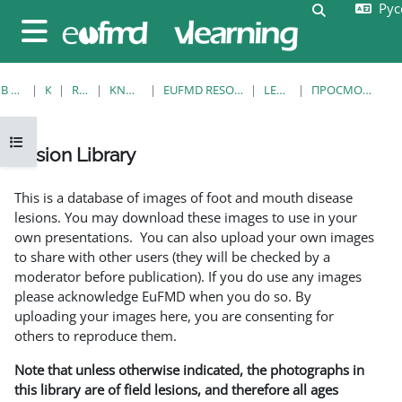
Русс
Перейти к основному содержанию
Изменить 
Боковая панель
В НАЧАЛО
КУРСЫ
RESOURCES
KNOWLEDGE BANK
EUFMD RESOURCES: CLINICAL DIAGNOSIS
LESION LIBRARY
ПРОСМОТР ПО ОДНОЙ ЗАПИСИ
Открыть оглавление курса
Lesion Library
Требуемые условия завершения
This is a database of images of foot and mouth disease
lesions. You may download these images to use in your
own presentations. You can also upload your own images
to share with other users (they will be checked by a
moderator before publication). If you do use any images
please acknowledge EuFMD when you do so. By
uploading your images here, you are consenting for
others to reproduce them.
Note that unless otherwise indicated, the photographs in
this library are of field lesions, and therefore all ages