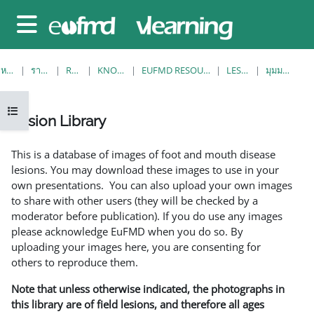
ข้ามไปที่เนื้อหาหลัก
Side panel
หน้าหลัก
รายวิชาทั้งหมด
RESOURCES
KNOWLEDGE BANK
EUFMD RESOURCES: CLINICAL DIAGNOSIS
LESION LIBRARY
มุมมองรายการเดียว
Open course index
Lesion Library
Completion requirements
This is a database of images of foot and mouth disease
lesions. You may download these images to use in your
own presentations. You can also upload your own images
to share with other users (they will be checked by a
moderator before publication). If you do use any images
please acknowledge EuFMD when you do so. By
uploading your images here, you are consenting for
others to reproduce them.
Note that unless otherwise indicated, the photographs in
this library are of field lesions, and therefore all ages