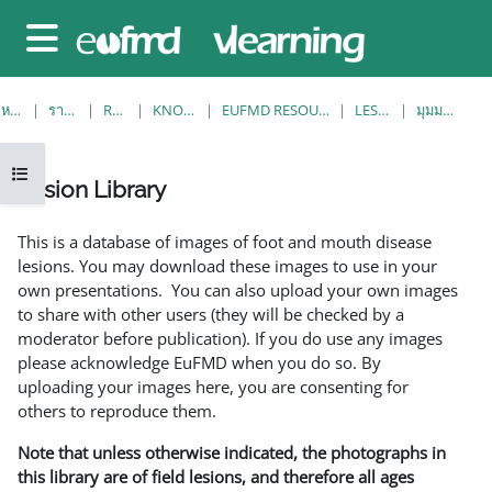
ข้ามไปที่เนื้อหาหลัก
Side panel
หน้าหลัก
รายวิชาทั้งหมด
RESOURCES
KNOWLEDGE BANK
EUFMD RESOURCES: CLINICAL DIAGNOSIS
LESION LIBRARY
มุมมองรายการเดียว
Open course index
Lesion Library
Completion requirements
This is a database of images of foot and mouth disease
lesions. You may download these images to use in your
own presentations. You can also upload your own images
to share with other users (they will be checked by a
moderator before publication). If you do use any images
please acknowledge EuFMD when you do so. By
uploading your images here, you are consenting for
others to reproduce them.
Note that unless otherwise indicated, the photographs in
this library are of field lesions, and therefore all ages