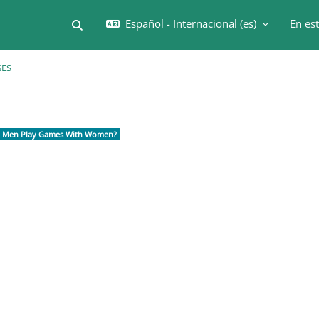
Español - Internacional ‎(es)‎
En es
Selector de búsqueda de entrada
ES
Bloques
 Men Play Games With Women?