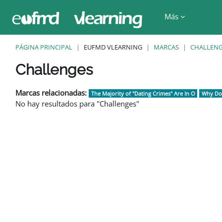
Salta al contenido principal
Más
PÁGINA PRINCIPAL
EUFMD VLEARNING
MARCAS
CHALLENG
Bloques
Bloques
Bloques
Bloques
Bloques
Challenges
Marcas relacionadas:
The Majority of "Dating Crimes" Are In O
Why Do
No hay resultados para "Challenges"