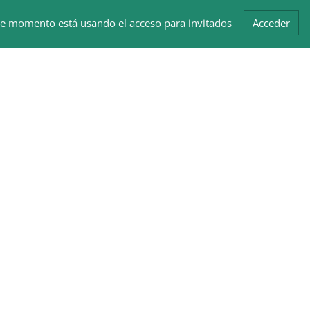
te momento está usando el acceso para invitados
Acceder
Bloques