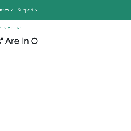
rses
Support
ES" ARE IN O
블록
" Are In O