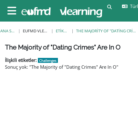
Ana içeriğe git
Türk
Arama girişi
Yan panel
ANA SAYFA
EUFMD VLEARNING
ETIKETLER
THE MAJORITY OF "DATING CRIMES" ARE IN O
Bloklar
Bloklar
Bloklar
Bloklar
Bloklar
Bloklar
Bloklar
The Majority of "Dating Crimes" Are In O
İlişkili etiketler:
Challenges
Sonuç yok: "The Majority of "Dating Crimes" Are In O"