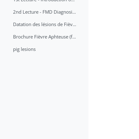
2nd Lecture - FMD Diagnosis and Sampling
Datation des lésions de Fièvre Aphteuse Guide pratique
Brochure Fièvre Aphteuse (french and arabic)
pig lesions