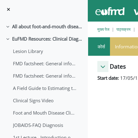
छोड़ कर मुख्य सामग्री पर जाएं
All about foot-and-mouth disease!
संक्षिप्त करें
मुख्य पेज
पाठ्यक्रम
EuFMD Resources: Clinical Diagnosis
संक्षिप्त करें
कोर्स
Informatio
Lesion Library
FMD factsheet: General information for producers that veterinary services may adapt English/Francais
Dates
FMD factsheet: General information for producers that veterinary services may adapt in English-French-Arabic
Start date:
17/05/1
A Field Guide to Estimating the Age of Foot and Mouth Disease Lesions
Clinical Signs Video
Foot and Mouth Disease Clinical Examination
JOBAIDS-FAQ Diagnosis
1st Lecture - Introduction on FMD and Lesion Ageing (Arabic)