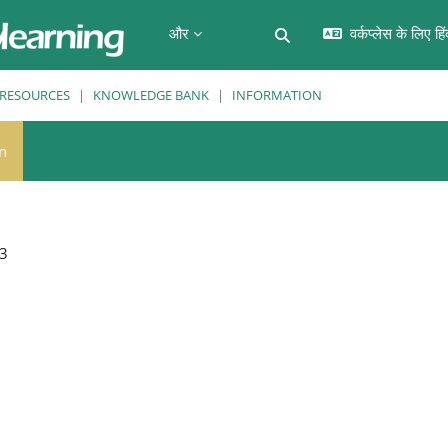
और
वर्कप्लेस के लिए हि
खोज इनपुट को टॉगल करें
RESOURCES
KNOWLEDGE BANK
INFORMATION
n
3