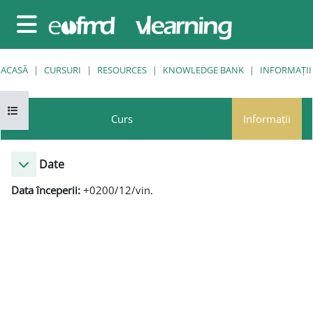
Sari la conţinutul principal
Panou lateral
ACASĂ
CURSURI
RESOURCES
KNOWLEDGE BANK
INFORMAȚII
Deschide Indexul cursului
Curs
Informații
Date
Data începerii:
+0200/12/vin.