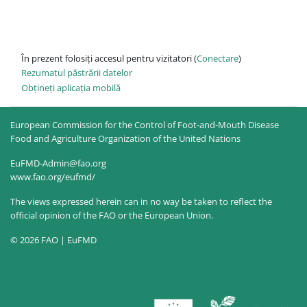
În prezent folosiți accesul pentru vizitatori (
Conectare
)
Rezumatul păstrării datelor
Obțineți aplicația mobilă
European Commission for the Control of Foot-and-Mouth Disease
Food and Agriculture Organization of the United Nations
EuFMD-Admin@fao.org
www.fao.org/eufmd/
The views expressed herein can in no way be taken to reflect the
official opinion of the FAO or the European Union.
© 2026 FAO | EuFMD