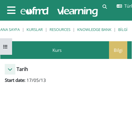
Ana içeriğe git
Türk
Arama girişi
Yan panel
ANA SAYFA
KURSLAR
RESOURCES
KNOWLEDGE BANK
BILGI
Kurs dizinini aç
Kurs
Bilgi
Tarih
Start date:
17/05/13