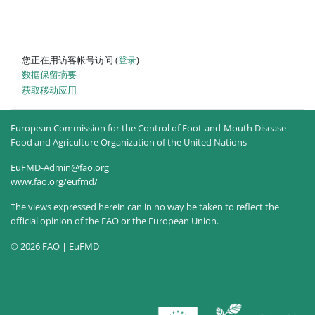
您正在用访客帐号访问 (
登录
)
‎数据保留摘要‎
获取移动应用
European Commission for the Control of Foot-and-Mouth Disease
Food and Agriculture Organization of the United Nations
EuFMD-Admin@fao.org
www.fao.org/eufmd/
The views expressed herein can in no way be taken to reflect the
official opinion of the FAO or the European Union.
© 2026 FAO | EuFMD