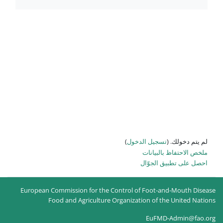
لدخول
)
ل
European Commission for the Control of
Food and Agriculture Organizati