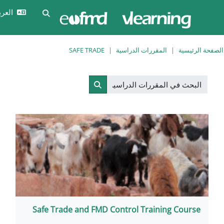
سي
العربية ‎(ar)‎
تسجيل
تبديل إدخال البحث
الدخول
 الدراسية
SAFE TRADE
الدراسية
البحث في المقررات الدراسية
Safe Trade and FMD Control T