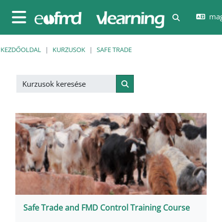
Tovább a fő tartalomhoz
mag
Keresési be
Oldalpanel
KEZDŐOLDAL
KURZUSOK
SAFE TRADE
Kurzusok keresése
Kurzusok keresése
Safe Trade and FMD Control Training Course