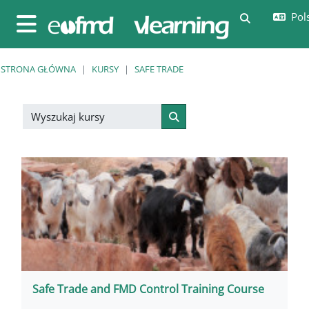
Przejdź do głównej zawartości
Pols
Przełącznik
Panel boczny
STRONA GŁÓWNA
KURSY
SAFE TRADE
Wyszukaj kursy
Wyszukaj kursy
Safe Trade and FMD Control Training Course