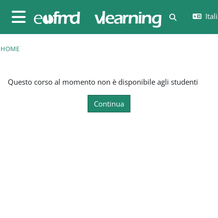
Vai al contenuto principale
Itali
Attiva/disatt
Pannello laterale
HOME
Questo corso al momento non è disponibile agli studenti
Continua