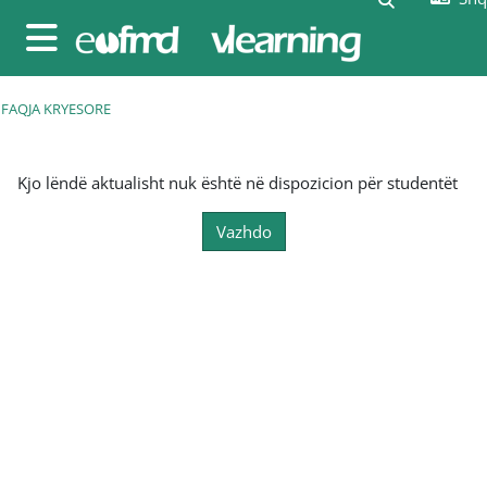
Kalo te përmajtja kryesore
Side panel
FAQJA KRYESORE
Kjo lëndë aktualisht nuk është në dispozicion për studentët
Vazhdo