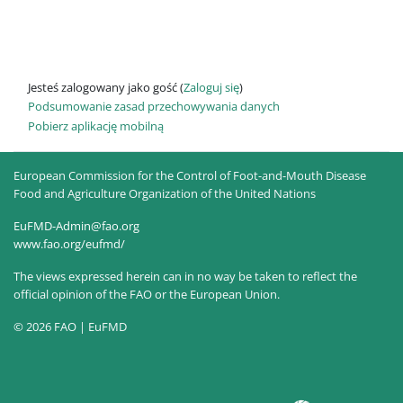
Jesteś zalogowany jako gość (
Zaloguj się
)
Podsumowanie zasad przechowywania danych
Pobierz aplikację mobilną
European Commission for the Control of Foot-and-Mouth Disease
Food and Agriculture Organization of the United Nations
EuFMD-Admin@fao.org
www.fao.org/eufmd/
The views expressed herein can in no way be taken to reflect the
official opinion of the FAO or the European Union.
© 2026 FAO | EuFMD