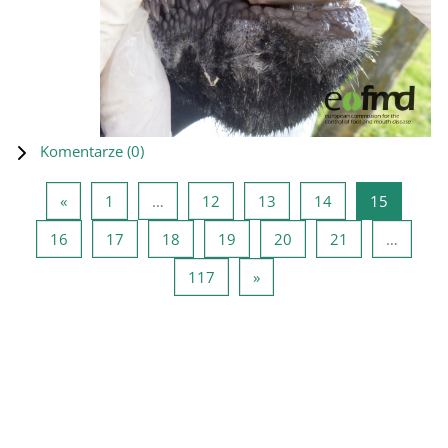
Komentarze (
0
)
Poprzednia strona
Strona 1
Strona 12
Strona 13
Strona 14
Strona 1
«
1
…
12
13
14
15
Strona 16
Strona 17
Strona 18
Strona 19
Strona 20
Strona 21
16
17
18
19
20
21
…
Strona 117
Następna strona
117
»