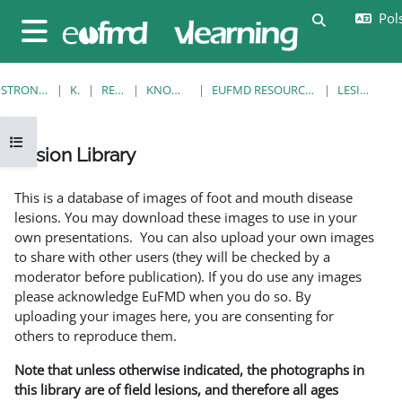
Przejdź do głównej zawartości
Pols
Przełącznik
Panel boczny
STRONA GŁÓWNA
KURSY
RESOURCES
KNOWLEDGE BANK
EUFMD RESOURCES: CLINICAL DIAGNOSIS
LESION LIBRARY
Otwórz indeks kursu
Lesion Library
Wymagania zaliczenia
This is a database of images of foot and mouth disease
lesions. You may download these images to use in your
own presentations. You can also upload your own images
to share with other users (they will be checked by a
moderator before publication). If you do use any images
please acknowledge EuFMD when you do so. By
uploading your images here, you are consenting for
others to reproduce them.
Note that unless otherwise indicated, the photographs in
this library are of field lesions, and therefore all ages