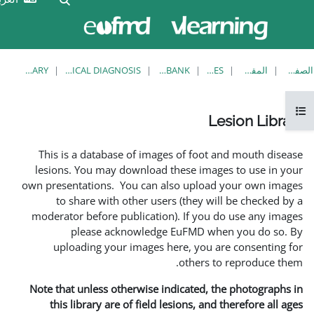
الآن
تسجيل
تدخل
الدخول
بصفة
ضيف
LESION LIBRARY
EUFMD RESOURCES: CLINICAL DIAGNOSIS
KNOWLEDGE BANK
This is a database of imag
lesions. You may download 
own presentations. You can a
to share with other use
moderator before publicatio
please acknowledg
uploading your images 
Note that unless otherwise i
this library are of field 