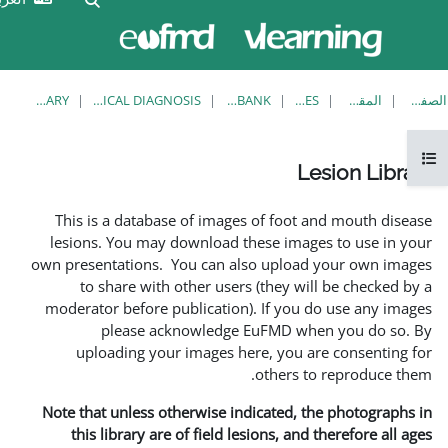
الآن
تسجيل
تدخل
الدخول
بصفة
ضيف
LESION LIBRARY
EUFMD RESOURCES: CLINICAL DIAGNOSIS
KNOWLEDGE BANK
This is a database of imag
lesions. You may download 
own presentations. You can a
to share with other use
moderator before publicatio
please acknowledg
uploading your images 
Note that unless otherwise i
this library are of field 