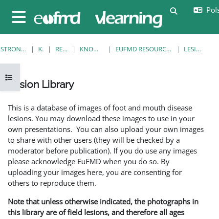
Przejdź do głównej zawartości
Pols
Przełącznik
Panel boczny
STRONA GŁÓWNA
KURSY
RESOURCES
KNOWLEDGE BANK
EUFMD RESOURCES: CLINICAL DIAGNOSIS
LESION LIBRARY
Otwórz indeks kursu
Lesion Library
Wymagania zaliczenia
This is a database of images of foot and mouth disease
lesions. You may download these images to use in your
own presentations. You can also upload your own images
to share with other users (they will be checked by a
moderator before publication). If you do use any images
please acknowledge EuFMD when you do so. By
uploading your images here, you are consenting for
others to reproduce them.
Note that unless otherwise indicated, the photographs in
this library are of field lesions, and therefore all ages