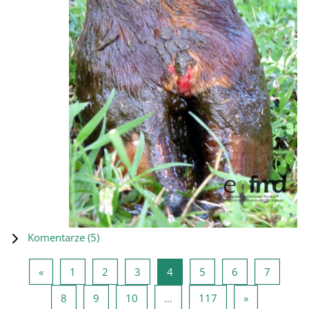
Komentarze (
5
)
Poprzednia strona
Strona 1
Strona 2
Strona 3
Strona 4
Strona 5
Strona 6
Strona 
«
1
2
3
4
5
6
7
Strona 8
Strona 9
Strona 10
Strona 117
Następna st
8
9
10
…
117
»