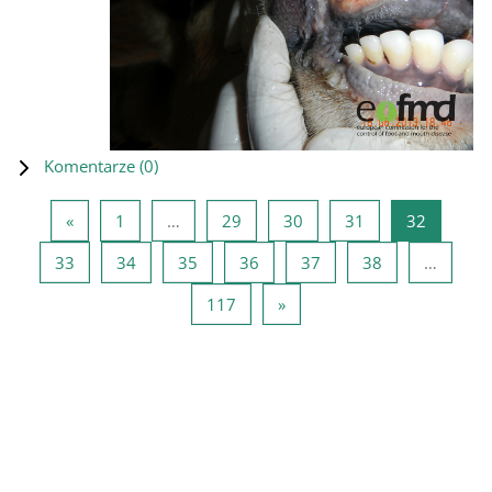
Komentarze (
0
)
Poprzednia strona
Strona 1
Strona 29
Strona 30
Strona 31
Strona 3
«
1
…
29
30
31
32
Strona 33
Strona 34
Strona 35
Strona 36
Strona 37
Strona 38
33
34
35
36
37
38
…
Strona 117
Następna strona
117
»