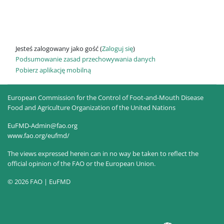
Jesteś zalogowany jako gość (
Zaloguj się
)
Podsumowanie zasad przechowywania danych
Pobierz aplikację mobilną
European Commission for the Control of Foot-and-Mouth Disease
Food and Agriculture Organization of the United Nations
EuFMD-Admin@fao.org
www.fao.org/eufmd/
The views expressed herein can in no way be taken to reflect the
official opinion of the FAO or the European Union.
© 2026 FAO | EuFMD