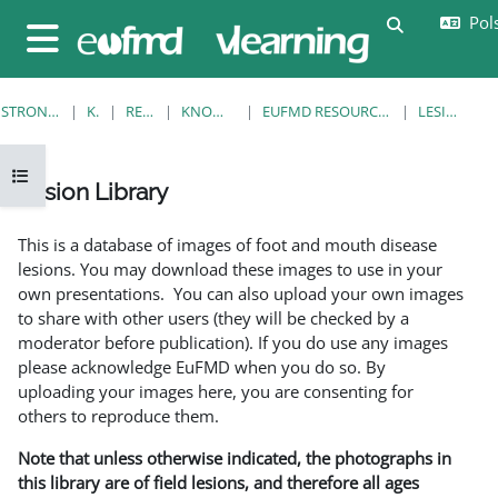
Przejdź do głównej zawartości
Pols
Przełącznik
Panel boczny
STRONA GŁÓWNA
KURSY
RESOURCES
KNOWLEDGE BANK
EUFMD RESOURCES: CLINICAL DIAGNOSIS
LESION LIBRARY
Otwórz indeks kursu
Lesion Library
Wymagania zaliczenia
This is a database of images of foot and mouth disease
lesions. You may download these images to use in your
own presentations. You can also upload your own images
to share with other users (they will be checked by a
moderator before publication). If you do use any images
please acknowledge EuFMD when you do so. By
uploading your images here, you are consenting for
others to reproduce them.
Note that unless otherwise indicated, the photographs in
this library are of field lesions, and therefore all ages