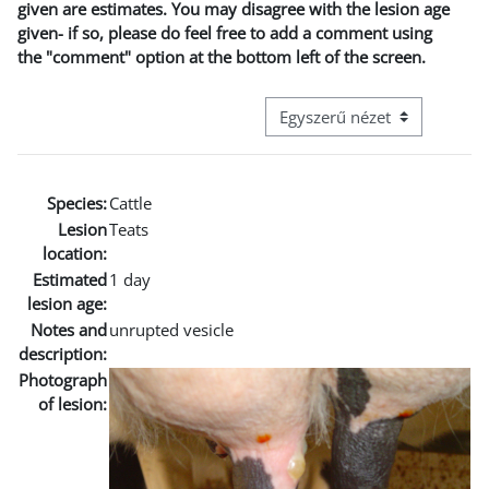
given are estimates. You may disagree with the lesion age
given- if so, please do feel free to add a comment using
the "comment" option at the bottom left of the screen.
Harmadik szintű navigáció me
Species:
Cattle
Lesion
Teats
location:
Estimated
1 day
lesion age:
Notes and
unrupted vesicle
description:
Photograph
of lesion: