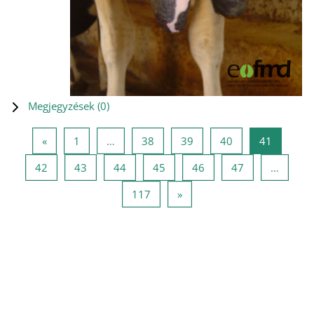
Megjegyzések (
0
)
Előző oldal
1 oldal
38 oldal
39 oldal
40 oldal
41 oldal
«
1
…
38
39
40
41
42 oldal
43 oldal
44 oldal
45 oldal
46 oldal
47 oldal
42
43
44
45
46
47
…
117 oldal
Következő oldal
117
»