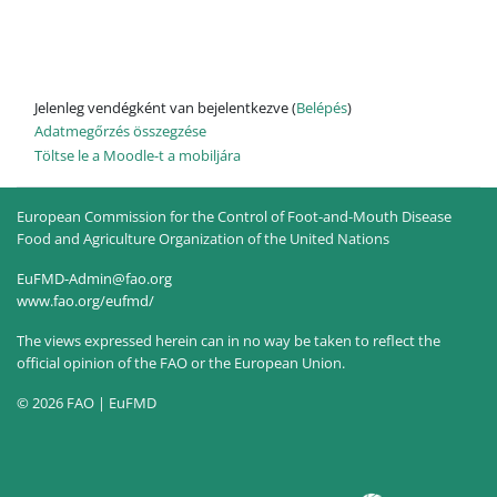
Jelenleg vendégként van bejelentkezve (
Belépés
)
Adatmegőrzés összegzése
Töltse le a Moodle-t a mobiljára
European Commission for the Control of Foot-and-Mouth Disease
Food and Agriculture Organization of the United Nations
EuFMD-Admin@fao.org
www.fao.org/eufmd/
The views expressed herein can in no way be taken to reflect the
official opinion of the FAO or the European Union.
© 2026 FAO | EuFMD