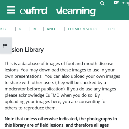
mag
Tovább a fő tartalomhoz
Keresési be
Oldalpanel
KEZDŐOLDAL
KURZUSOK
RESOURCES
KNOWLEDGE BANK
EUFMD RESOURCES: CLINICAL DIAGNOSIS
LESION LIBRARY
Kurzusmutató megnyitása
Lesion Library
Teljesítési követelmények
This is a database of images of foot and mouth disease
lesions. You may download these images to use in your
own presentations. You can also upload your own images
to share with other users (they will be checked by a
moderator before publication). If you do use any images
please acknowledge EuFMD when you do so. By
uploading your images here, you are consenting for
others to reproduce them.
Note that unless otherwise indicated, the photographs in
this library are of field lesions, and therefore all ages