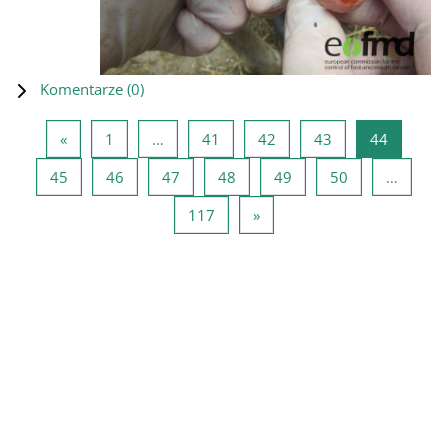
Komentarze (
0
)
Poprzednia strona
Strona 1
Strona 41
Strona 42
Strona 43
Strona 4
«
1
…
41
42
43
44
Strona 45
Strona 46
Strona 47
Strona 48
Strona 49
Strona 50
45
46
47
48
49
50
…
Strona 117
Następna strona
117
»