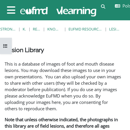
Przejdź do głównej zawartości
Pols
Przełącznik
Panel boczny
STRONA GŁÓWNA
KURSY
RESOURCES
KNOWLEDGE BANK
EUFMD RESOURCES: CLINICAL DIAGNOSIS
LESION LIBRARY
Otwórz indeks kursu
Lesion Library
Wymagania zaliczenia
This is a database of images of foot and mouth disease
lesions. You may download these images to use in your
own presentations. You can also upload your own images
to share with other users (they will be checked by a
moderator before publication). If you do use any images
please acknowledge EuFMD when you do so. By
uploading your images here, you are consenting for
others to reproduce them.
Note that unless otherwise indicated, the photographs in
this library are of field lesions, and therefore all ages