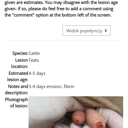
given are estimates. You may disagree with the lesion age
given- if so, please do feel free to add a comment using
the "comment" option at the bottom left of the screen.
Przeglądanie: nawigacja trzecie
Species:
Cattle
Lesion
Teats
location:
Estimated
4-5 days
lesion age:
Notes and
3-4 days erosion, fibrin
description:
Photograph
of lesion: