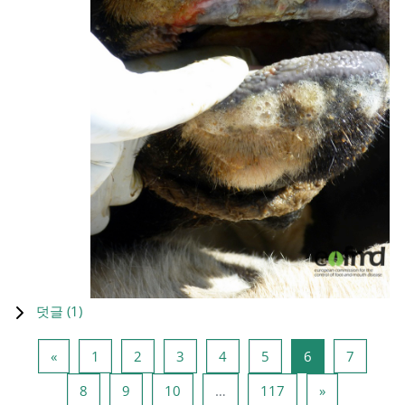
덧글 (
1
)
이전 페이지
페이지 1
페이지 2
페이지 3
페이지 4
페이지 5
페이지 6
페이지 
«
1
2
3
4
5
6
7
페이지 8
페이지 9
페이지 10
페이지 117
다음 페이지
8
9
10
…
117
»