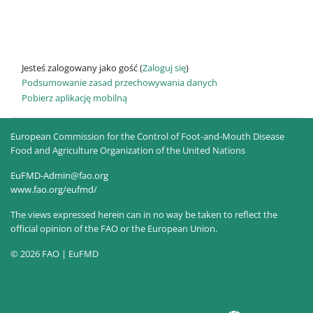
Jesteś zalogowany jako gość (
Zaloguj się
)
Podsumowanie zasad przechowywania danych
Pobierz aplikację mobilną
European Commission for the Control of Foot-and-Mouth Disease
Food and Agriculture Organization of the United Nations
EuFMD-Admin@fao.org
www.fao.org/eufmd/
The views expressed herein can in no way be taken to reflect the
official opinion of the FAO or the European Union.
© 2026 FAO | EuFMD