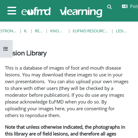
Przejdź do głównej zawartości
Pols
Przełącznik
Panel boczny
STRONA GŁÓWNA
KURSY
RESOURCES
KNOWLEDGE BANK
EUFMD RESOURCES: CLINICAL DIAGNOSIS
LESION LIBRARY
Otwórz indeks kursu
Lesion Library
Wymagania zaliczenia
This is a database of images of foot and mouth disease
lesions. You may download these images to use in your
own presentations. You can also upload your own images
to share with other users (they will be checked by a
moderator before publication). If you do use any images
please acknowledge EuFMD when you do so. By
uploading your images here, you are consenting for
others to reproduce them.
Note that unless otherwise indicated, the photographs in
this library are of field lesions, and therefore all ages