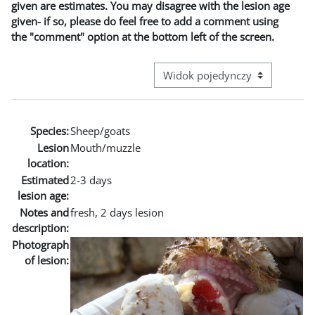
given are estimates. You may disagree with the lesion age
given- if so, please do feel free to add a comment using
the "comment" option at the bottom left of the screen.
Przeglądanie: nawigacja trzecie
Species:
Sheep/goats
Lesion
Mouth/muzzle
location:
Estimated
2-3 days
lesion age:
Notes and
fresh, 2 days lesion
description:
Photograph
of lesion: