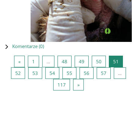
Komentarze (
0
)
Poprzednia strona
Strona 1
Strona 48
Strona 49
Strona 50
Strona 5
«
1
…
48
49
50
51
Strona 52
Strona 53
Strona 54
Strona 55
Strona 56
Strona 57
52
53
54
55
56
57
…
Strona 117
Następna strona
117
»