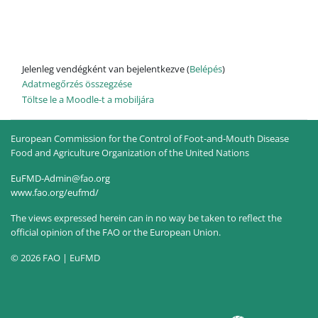
Jelenleg vendégként van bejelentkezve (
Belépés
)
Adatmegőrzés összegzése
Töltse le a Moodle-t a mobiljára
European Commission for the Control of Foot-and-Mouth Disease
Food and Agriculture Organization of the United Nations
EuFMD-Admin@fao.org
www.fao.org/eufmd/
The views expressed herein can in no way be taken to reflect the
official opinion of the FAO or the European Union.
© 2026 FAO | EuFMD