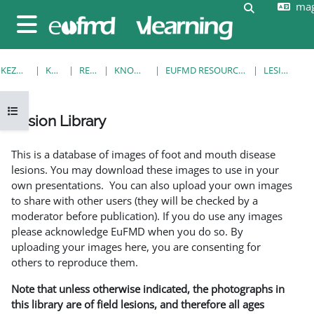
mag
Tovább a fő tartalomhoz
Keresési be
Oldalpanel
KEZDŐOLDAL
KURZUSOK
RESOURCES
KNOWLEDGE BANK
EUFMD RESOURCES: CLINICAL DIAGNOSIS
LESION LIBRARY
Kurzusmutató megnyitása
Lesion Library
Teljesítési követelmények
This is a database of images of foot and mouth disease
lesions. You may download these images to use in your
own presentations. You can also upload your own images
to share with other users (they will be checked by a
moderator before publication). If you do use any images
please acknowledge EuFMD when you do so. By
uploading your images here, you are consenting for
others to reproduce them.
Note that unless otherwise indicated, the photographs in
this library are of field lesions, and therefore all ages