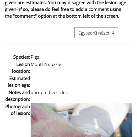
given are estimates. You may disagree with the lesion age
given- if so, please do feel free to add a comment using
the "comment" option at the bottom left of the screen.
Harmadik szintű navigáció me
Species:
Pigs
Lesion
Mouth/muzzle
location:
Estimated
lesion age:
Notes and
unrupted vesicles
description:
Photograph
of lesion: