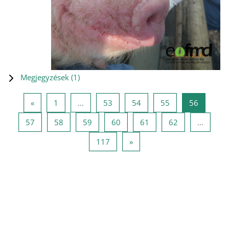
Megjegyzések (
1
)
Előző oldal
1 oldal
53 oldal
54 oldal
55 oldal
56 oldal
«
1
…
53
54
55
56
57 oldal
58 oldal
59 oldal
60 oldal
61 oldal
62 oldal
57
58
59
60
61
62
…
117 oldal
Következő oldal
117
»