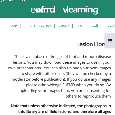
الآن
تسجيل
تدخل
الدخول
بصفة
ضيف
LESION LIBRARY
EUFMD RESOURCES: CLINICAL DIAGNOSIS
KNOWLEDGE BANK
This is a database of imag
lesions. You may download 
own presentations. You can a
to share with other use
moderator before publicatio
please acknowledg
uploading your images 
Note that unless otherwise i
this library are of field 