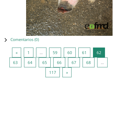
Comentarios (
0
)
Página anterior
Página 1
Página 59
Página 60
Página 61
Página 6
«
1
…
59
60
61
62
Página 63
Página 64
Página 65
Página 66
Página 67
Página 68
63
64
65
66
67
68
…
Página 117
Siguiente página
117
»