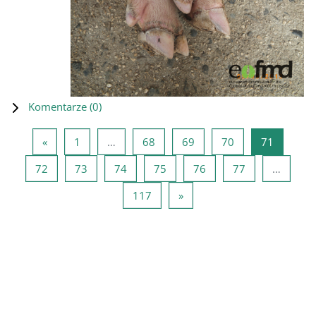
Komentarze (
0
)
Poprzednia strona
Strona 1
Strona 68
Strona 69
Strona 70
Strona 7
«
1
…
68
69
70
71
Strona 72
Strona 73
Strona 74
Strona 75
Strona 76
Strona 77
72
73
74
75
76
77
…
Strona 117
Następna strona
117
»