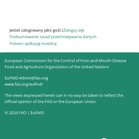
Jesteś zalogowany jako gość (
Zaloguj się
)
Podsumowanie zasad przechowywania danych
Pobierz aplikację mobilną
European Commission for the Control of Foot-and-Mouth Disease
Food and Agriculture Organization of the United Nations
EuFMD-Admin@fao.org
www.fao.org/eufmd/
The views expressed herein can in no way be taken to reflect the
official opinion of the FAO or the European Union.
© 2026 FAO | EuFMD