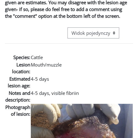
given are estimates. You may disagree with the lesion age
given- if so, please do feel free to add a comment using
the "comment" option at the bottom left of the screen.
Przeglądanie: nawigacja trzecie
Species:
Cattle
Lesion
Mouth/muzzle
location:
Estimated
4-5 days
lesion age:
Notes and
4-5 days, visible fibriin
description:
Photograph
of lesion: