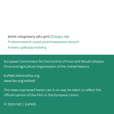
Jesteś zalogowany jako gość (
Zaloguj się
)
Podsumowanie zasad przechowywania danych
Pobierz aplikację mobilną
European Commission for the Control of Foot-and-Mouth Disease
Food and Agriculture Organization of the United Nations
EuFMD-Admin@fao.org
www.fao.org/eufmd/
The views expressed herein can in no way be taken to reflect the
official opinion of the FAO or the European Union.
© 2026 FAO | EuFMD