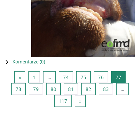
Komentarze (
0
)
Poprzednia strona
Strona 1
Strona 74
Strona 75
Strona 76
Strona 7
«
1
…
74
75
76
77
Strona 78
Strona 79
Strona 80
Strona 81
Strona 82
Strona 83
78
79
80
81
82
83
…
Strona 117
Następna strona
117
»