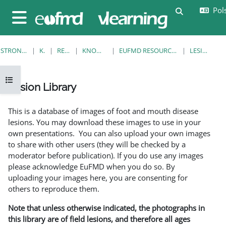
Przejdź do głównej zawartości
Pols
Przełącznik
Panel boczny
STRONA GŁÓWNA
KURSY
RESOURCES
KNOWLEDGE BANK
EUFMD RESOURCES: CLINICAL DIAGNOSIS
LESION LIBRARY
Otwórz indeks kursu
Lesion Library
Wymagania zaliczenia
This is a database of images of foot and mouth disease
lesions. You may download these images to use in your
own presentations. You can also upload your own images
to share with other users (they will be checked by a
moderator before publication). If you do use any images
please acknowledge EuFMD when you do so. By
uploading your images here, you are consenting for
others to reproduce them.
Note that unless otherwise indicated, the photographs in
this library are of field lesions, and therefore all ages