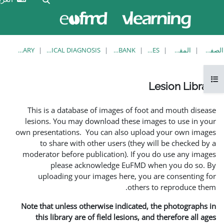
الآن
تسجيل
تدخل
الدخول
بصفة
ضيف
LESION LIBRARY
EUFMD RESOURCES: CLINICAL DIAGNOSIS
KNOWLEDGE BANK
This is a database of imag
lesions. You may download 
own presentations. You can a
to share with other use
moderator before publicatio
please acknowledg
uploading your images 
Note that unless otherwise i
this library are of field 