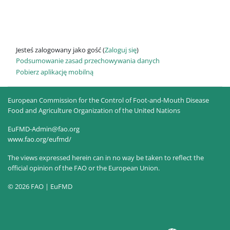
Jesteś zalogowany jako gość (
Zaloguj się
)
Podsumowanie zasad przechowywania danych
Pobierz aplikację mobilną
European Commission for the Control of Foot-and-Mouth Disease
Food and Agriculture Organization of the United Nations
EuFMD-Admin@fao.org
www.fao.org/eufmd/
The views expressed herein can in no way be taken to reflect the
official opinion of the FAO or the European Union.
© 2026 FAO | EuFMD