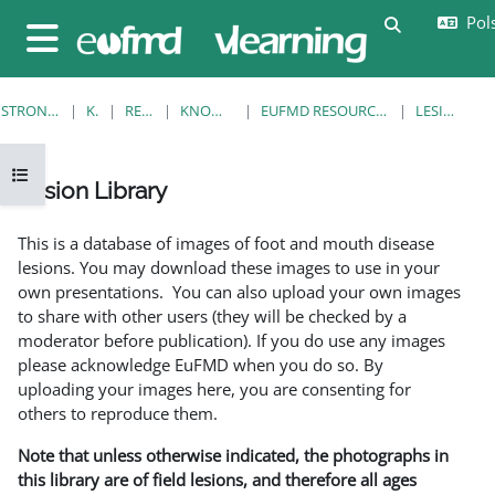
Przejdź do głównej zawartości
Pols
Przełącznik
Panel boczny
STRONA GŁÓWNA
KURSY
RESOURCES
KNOWLEDGE BANK
EUFMD RESOURCES: CLINICAL DIAGNOSIS
LESION LIBRARY
Otwórz indeks kursu
Lesion Library
Wymagania zaliczenia
This is a database of images of foot and mouth disease
lesions. You may download these images to use in your
own presentations. You can also upload your own images
to share with other users (they will be checked by a
moderator before publication). If you do use any images
please acknowledge EuFMD when you do so. By
uploading your images here, you are consenting for
others to reproduce them.
Note that unless otherwise indicated, the photographs in
this library are of field lesions, and therefore all ages