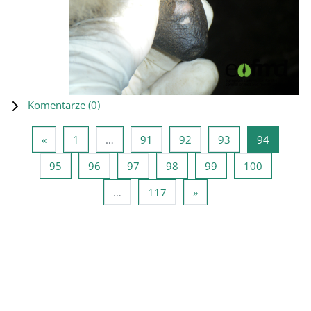
Komentarze (
0
)
Poprzednia strona
Strona 1
Strona 91
Strona 92
Strona 93
Strona 9
«
1
…
91
92
93
94
Strona 95
Strona 96
Strona 97
Strona 98
Strona 99
Strona 10
95
96
97
98
99
100
Strona 117
Następna strona
…
117
»