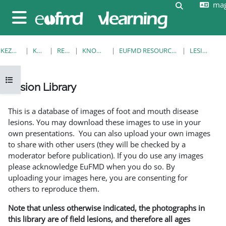
mag
Tovább a fő tartalomhoz
Keresési be
Oldalpanel
KEZDŐOLDAL
KURZUSOK
RESOURCES
KNOWLEDGE BANK
EUFMD RESOURCES: CLINICAL DIAGNOSIS
LESION LIBRARY
Kurzusmutató megnyitása
Lesion Library
Teljesítési követelmények
This is a database of images of foot and mouth disease
lesions. You may download these images to use in your
own presentations. You can also upload your own images
to share with other users (they will be checked by a
moderator before publication). If you do use any images
please acknowledge EuFMD when you do so. By
uploading your images here, you are consenting for
others to reproduce them.
Note that unless otherwise indicated, the photographs in
this library are of field lesions, and therefore all ages