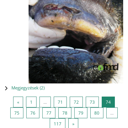
Megjegyzések (
2
)
Előző oldal
1 oldal
71 oldal
72 oldal
73 oldal
74 oldal
«
1
…
71
72
73
74
75 oldal
76 oldal
77 oldal
78 oldal
79 oldal
80 oldal
75
76
77
78
79
80
…
117 oldal
Következő oldal
117
»