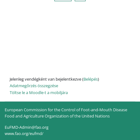
Jelenleg vendégként van bejelentkezve (
Belépés
)
Adatmegőrzés összegzése
Töltse le a Moodle-t a mobiljára
European Commission for the Control of Foot-and-Mouth Disease
Food and Agriculture Organization of the United Nations
EuFMD-Admin@fao.org
www.fao.org/eufmd/