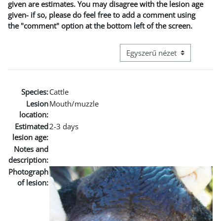
given are estimates. You may disagree with the lesion age
given- if so, please do feel free to add a comment using
the "comment" option at the bottom left of the screen.
Harmadik szintű navigáció me
Species:
Cattle
Lesion
Mouth/muzzle
location:
Estimated
2-3 days
lesion age:
Notes and
description:
Photograph
of lesion: