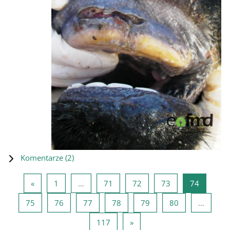
Komentarze (
2
)
Poprzednia strona
Strona 1
Strona 71
Strona 72
Strona 73
Strona 7
«
1
…
71
72
73
74
Strona 75
Strona 76
Strona 77
Strona 78
Strona 79
Strona 80
75
76
77
78
79
80
…
Strona 117
Następna strona
117
»