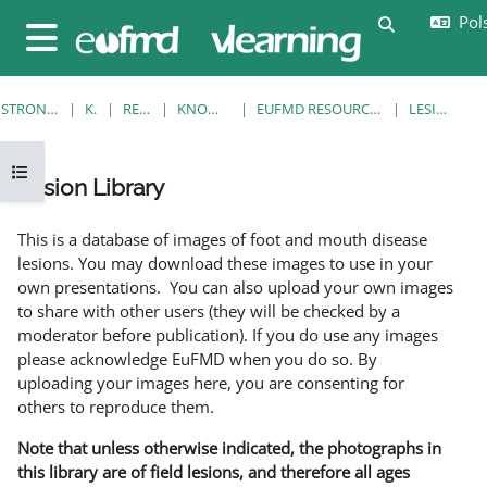
Przejdź do głównej zawartości
Pols
Przełącznik
Panel boczny
STRONA GŁÓWNA
KURSY
RESOURCES
KNOWLEDGE BANK
EUFMD RESOURCES: CLINICAL DIAGNOSIS
LESION LIBRARY
Otwórz indeks kursu
Lesion Library
Wymagania zaliczenia
This is a database of images of foot and mouth disease
lesions. You may download these images to use in your
own presentations. You can also upload your own images
to share with other users (they will be checked by a
moderator before publication). If you do use any images
please acknowledge EuFMD when you do so. By
uploading your images here, you are consenting for
others to reproduce them.
Note that unless otherwise indicated, the photographs in
this library are of field lesions, and therefore all ages