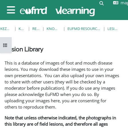
mag
Tovább a fő tartalomhoz
Keresési be
Oldalpanel
KEZDŐOLDAL
KURZUSOK
RESOURCES
KNOWLEDGE BANK
EUFMD RESOURCES: CLINICAL DIAGNOSIS
LESION LIBRARY
Kurzusmutató megnyitása
Lesion Library
Teljesítési követelmények
This is a database of images of foot and mouth disease
lesions. You may download these images to use in your
own presentations. You can also upload your own images
to share with other users (they will be checked by a
moderator before publication). If you do use any images
please acknowledge EuFMD when you do so. By
uploading your images here, you are consenting for
others to reproduce them.
Note that unless otherwise indicated, the photographs in
this library are of field lesions, and therefore all ages