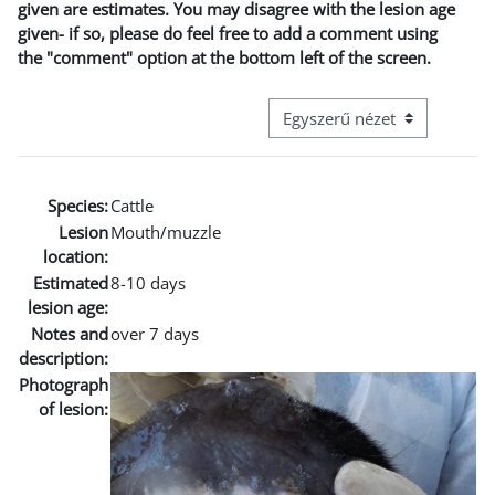
given are estimates. You may disagree with the lesion age
given- if so, please do feel free to add a comment using
the "comment" option at the bottom left of the screen.
Harmadik szintű navigáció me
Species:
Cattle
Lesion
Mouth/muzzle
location:
Estimated
8-10 days
lesion age:
Notes and
over 7 days
description:
Photograph
of lesion: