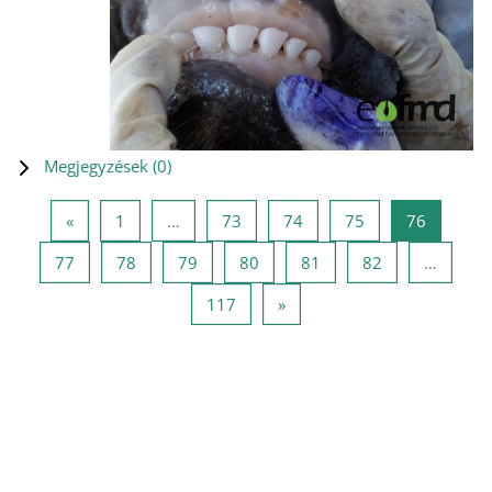
Megjegyzések (
0
)
Előző oldal
1 oldal
73 oldal
74 oldal
75 oldal
76 oldal
«
1
…
73
74
75
76
77 oldal
78 oldal
79 oldal
80 oldal
81 oldal
82 oldal
77
78
79
80
81
82
…
117 oldal
Következő oldal
117
»