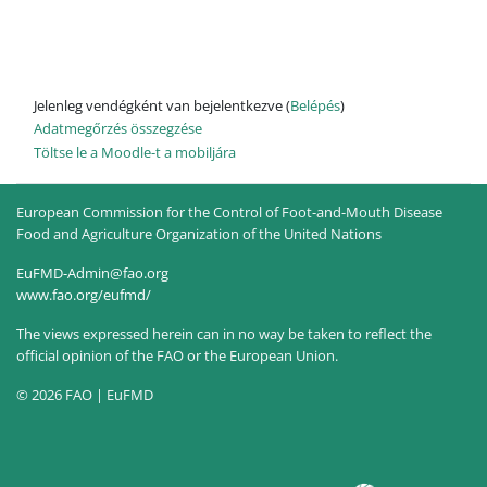
Jelenleg vendégként van bejelentkezve (
Belépés
)
Adatmegőrzés összegzése
Töltse le a Moodle-t a mobiljára
European Commission for the Control of Foot-and-Mouth Disease
Food and Agriculture Organization of the United Nations
EuFMD-Admin@fao.org
www.fao.org/eufmd/
The views expressed herein can in no way be taken to reflect the
official opinion of the FAO or the European Union.
© 2026 FAO | EuFMD