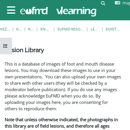
mag
Tovább a fő tartalomhoz
Keresési be
Oldalpanel
KEZDŐOLDAL
KURZUSOK
RESOURCES
KNOWLEDGE BANK
EUFMD RESOURCES: CLINICAL DIAGNOSIS
LESION LIBRARY
EGYETLEN MEGTEKINTÉSE
Kurzusmutató megnyitása
Lesion Library
Teljesítési követelmények
This is a database of images of foot and mouth disease
lesions. You may download these images to use in your
own presentations. You can also upload your own images
to share with other users (they will be checked by a
moderator before publication). If you do use any images
please acknowledge EuFMD when you do so. By
uploading your images here, you are consenting for
others to reproduce them.
Note that unless otherwise indicated, the photographs in
this library are of field lesions, and therefore all ages