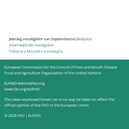
Jelenleg vendégként van bejelentkezve (
Belépés
)
Adatmegőrzés összegzése
Töltse le a Moodle-t a mobiljára
European Commission for the Control of Foot-and-Mouth Disease
Food and Agriculture Organization of the United Nations
EuFMD-Admin@fao.org
www.fao.org/eufmd/
The views expressed herein can in no way be taken to reflect the
official opinion of the FAO or the European Union.
© 2026 FAO | EuFMD