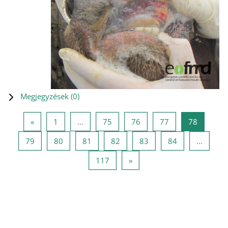
Megjegyzések (
0
)
Előző oldal
1 oldal
75 oldal
76 oldal
77 oldal
78 oldal
«
1
…
75
76
77
78
79 oldal
80 oldal
81 oldal
82 oldal
83 oldal
84 oldal
79
80
81
82
83
84
…
117 oldal
Következő oldal
117
»