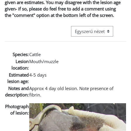
given are estimates. You may disagree with the lesion age
given- if so, please do feel free to add a comment using
the "comment" option at the bottom left of the screen.
Harmadik szintű navigáció me
Species:
Cattle
Lesion
Mouth/muzzle
location:
Estimated
4-5 days
lesion age:
Notes and
Approx 4 day old lesion. Note presence of
description:
fibrin.
Photograph
of lesion: