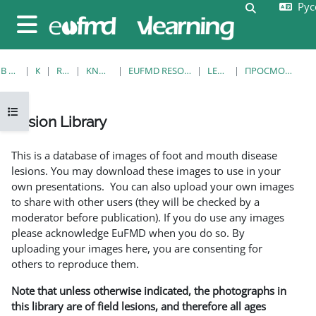
Русс
Перейти к основному содержанию
Изменить 
Боковая панель
В НАЧАЛО
КУРСЫ
RESOURCES
KNOWLEDGE BANK
EUFMD RESOURCES: CLINICAL DIAGNOSIS
LESION LIBRARY
ПРОСМОТР ПО ОДНОЙ ЗАПИСИ
Открыть оглавление курса
Lesion Library
Требуемые условия завершения
This is a database of images of foot and mouth disease
lesions. You may download these images to use in your
own presentations. You can also upload your own images
to share with other users (they will be checked by a
moderator before publication). If you do use any images
please acknowledge EuFMD when you do so. By
uploading your images here, you are consenting for
others to reproduce them.
Note that unless otherwise indicated, the photographs in
this library are of field lesions, and therefore all ages