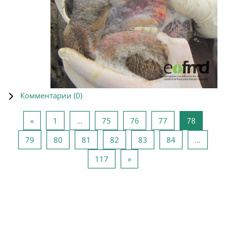
Комментарии (
0
)
Предыдущая страница
Страница 1
Страница 75
Страница 76
Страница 77
Страниц
«
1
…
75
76
77
78
Страница 79
Страница 80
Страница 81
Страница 82
Страница 83
Страница 84
79
80
81
82
83
84
…
Страница 117
Следующая страница
117
»