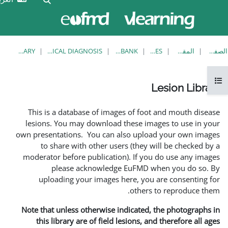
الآن
تسجيل
تدخل
الدخول
بصفة
ضيف
LESION LIBRARY
EUFMD RESOURCES: CLINICAL DIAGNOSIS
KNOWLEDGE BANK
This is a database of imag
lesions. You may download 
own presentations. You can a
to share with other use
moderator before publicatio
please acknowledg
uploading your images 
Note that unless otherwise i
this library are of field 