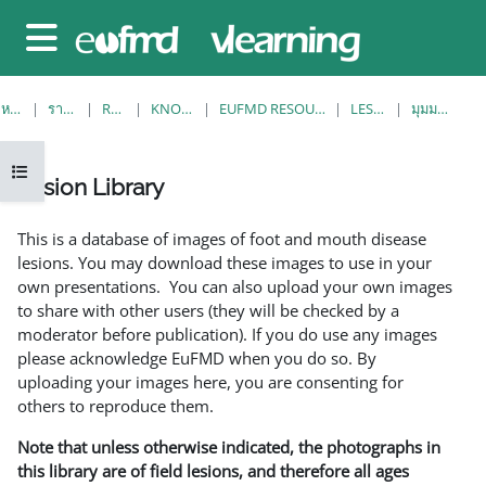
ข้ามไปที่เนื้อหาหลัก
Side panel
หน้าหลัก
รายวิชาทั้งหมด
RESOURCES
KNOWLEDGE BANK
EUFMD RESOURCES: CLINICAL DIAGNOSIS
LESION LIBRARY
มุมมองรายการเดียว
Open course index
Lesion Library
Completion requirements
This is a database of images of foot and mouth disease
lesions. You may download these images to use in your
own presentations. You can also upload your own images
to share with other users (they will be checked by a
moderator before publication). If you do use any images
please acknowledge EuFMD when you do so. By
uploading your images here, you are consenting for
others to reproduce them.
Note that unless otherwise indicated, the photographs in
this library are of field lesions, and therefore all ages