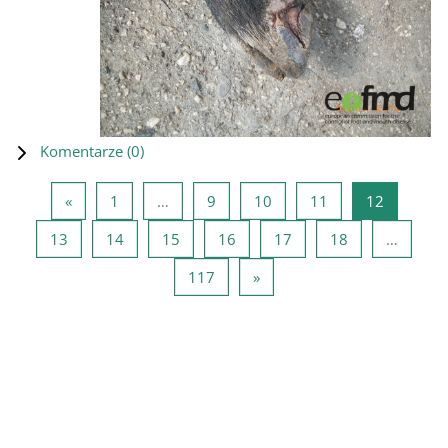
Komentarze (
0
)
Poprzednia strona
Strona 1
Strona 9
Strona 10
Strona 11
Strona 1
«
1
…
9
10
11
12
Strona 13
Strona 14
Strona 15
Strona 16
Strona 17
Strona 18
13
14
15
16
17
18
…
Strona 117
Następna strona
117
»