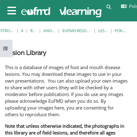
Przejdź do głównej zawartości
Pols
Przełącznik
Panel boczny
STRONA GŁÓWNA
KURSY
RESOURCES
KNOWLEDGE BANK
EUFMD RESOURCES: CLINICAL DIAGNOSIS
LESION LIBRARY
POKAŻ POJEDYNCZO
Otwórz indeks kursu
Lesion Library
Wymagania zaliczenia
This is a database of images of foot and mouth disease
lesions. You may download these images to use in your
own presentations. You can also upload your own images
to share with other users (they will be checked by a
moderator before publication). If you do use any images
please acknowledge EuFMD when you do so. By
uploading your images here, you are consenting for
others to reproduce them.
Note that unless otherwise indicated, the photographs in
this library are of field lesions, and therefore all ages