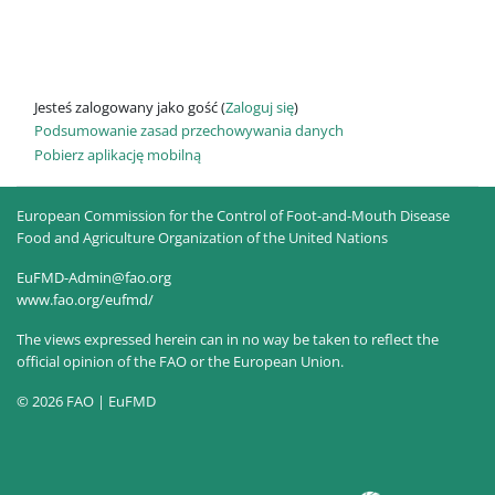
Jesteś zalogowany jako gość (
Zaloguj się
)
Podsumowanie zasad przechowywania danych
Pobierz aplikację mobilną
European Commission for the Control of Foot-and-Mouth Disease
Food and Agriculture Organization of the United Nations
EuFMD-Admin@fao.org
www.fao.org/eufmd/
The views expressed herein can in no way be taken to reflect the
official opinion of the FAO or the European Union.
© 2026 FAO | EuFMD