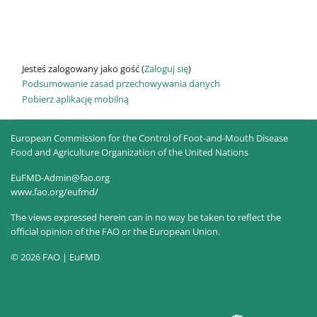
Jesteś zalogowany jako gość (
Zaloguj się
)
Podsumowanie zasad przechowywania danych
Pobierz aplikację mobilną
European Commission for the Control of Foot-and-Mouth Disease
Food and Agriculture Organization of the United Nations
EuFMD-Admin@fao.org
www.fao.org/eufmd/
The views expressed herein can in no way be taken to reflect the
official opinion of the FAO or the European Union.
© 2026 FAO | EuFMD