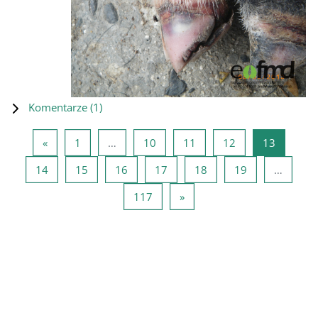
Komentarze (
1
)
Poprzednia strona
Strona 1
Strona 10
Strona 11
Strona 12
Strona 1
«
1
…
10
11
12
13
Strona 14
Strona 15
Strona 16
Strona 17
Strona 18
Strona 19
14
15
16
17
18
19
…
Strona 117
Następna strona
117
»