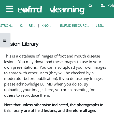
Przejdź do głównej zawartości
Pols
Przełącznik
Panel boczny
STRONA GŁÓWNA
KURSY
RESOURCES
KNOWLEDGE BANK
EUFMD RESOURCES: CLINICAL DIAGNOSIS
LESION LIBRARY
Otwórz indeks kursu
Lesion Library
Wymagania zaliczenia
This is a database of images of foot and mouth disease
lesions. You may download these images to use in your
own presentations. You can also upload your own images
to share with other users (they will be checked by a
moderator before publication). If you do use any images
please acknowledge EuFMD when you do so. By
uploading your images here, you are consenting for
others to reproduce them.
Note that unless otherwise indicated, the photographs in
this library are of field lesions, and therefore all ages