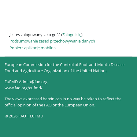
Jesteś zalogowany jako gość (
Zaloguj się
)
Podsumowanie zasad przechowywania danych
Pobierz aplikację mobilną
European Commission for the Control of Foot-and-Mouth Disease
Food and Agriculture Organization of the United Nations
EuFMD-Admin@fao.org
www.fao.org/eufmd/
The views expressed herein can in no way be taken to reflect the
official opinion of the FAO or the European Union.
© 2026 FAO | EuFMD