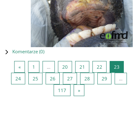
Komentarze (
0
)
Poprzednia strona
Strona 1
Strona 20
Strona 21
Strona 22
Strona 2
«
1
…
20
21
22
23
Strona 24
Strona 25
Strona 26
Strona 27
Strona 28
Strona 29
24
25
26
27
28
29
…
Strona 117
Następna strona
117
»