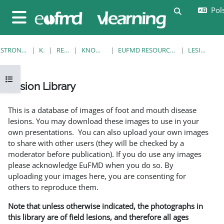
Przejdź do głównej zawartości
Pols
Przełącznik
Panel boczny
STRONA GŁÓWNA
KURSY
RESOURCES
KNOWLEDGE BANK
EUFMD RESOURCES: CLINICAL DIAGNOSIS
LESION LIBRARY
Otwórz indeks kursu
Lesion Library
Wymagania zaliczenia
This is a database of images of foot and mouth disease
lesions. You may download these images to use in your
own presentations. You can also upload your own images
to share with other users (they will be checked by a
moderator before publication). If you do use any images
please acknowledge EuFMD when you do so. By
uploading your images here, you are consenting for
others to reproduce them.
Note that unless otherwise indicated, the photographs in
this library are of field lesions, and therefore all ages