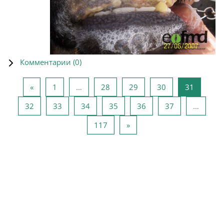
Комментарии (
0
)
Предыдущая страница
Страница 1
Страница 28
Страница 29
Страница 30
Страниц
«
1
…
28
29
30
31
Страница 32
Страница 33
Страница 34
Страница 35
Страница 36
Страница 37
32
33
34
35
36
37
…
Страница 117
Следующая страница
117
»