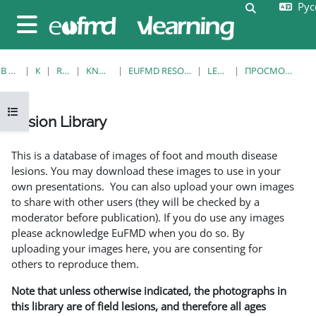
Русс
Перейти к основному содержанию
Изменить 
Боковая панель
В НАЧАЛО
КУРСЫ
RESOURCES
KNOWLEDGE BANK
EUFMD RESOURCES: CLINICAL DIAGNOSIS
LESION LIBRARY
ПРОСМОТР ПО ОДНОЙ ЗАПИСИ
Открыть оглавление курса
Lesion Library
Требуемые условия завершения
This is a database of images of foot and mouth disease
lesions. You may download these images to use in your
own presentations. You can also upload your own images
to share with other users (they will be checked by a
moderator before publication). If you do use any images
please acknowledge EuFMD when you do so. By
uploading your images here, you are consenting for
others to reproduce them.
Note that unless otherwise indicated, the photographs in
this library are of field lesions, and therefore all ages