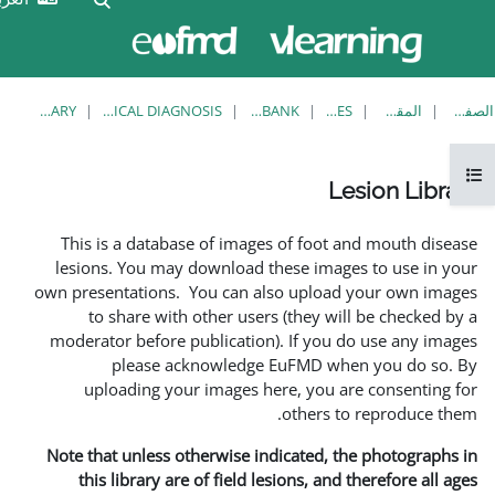
الآن
تسجيل
تدخل
الدخول
بصفة
ضيف
LESION LIBRARY
EUFMD RESOURCES: CLINICAL DIAGNOSIS
KNOWLEDGE BANK
This is a database of imag
lesions. You may download 
own presentations. You can a
to share with other use
moderator before publicatio
please acknowledg
uploading your images 
Note that unless otherwise i
this library are of field 