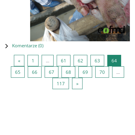
Komentarze (
0
)
Poprzednia strona
Strona 1
Strona 61
Strona 62
Strona 63
Strona 6
«
1
…
61
62
63
64
Strona 65
Strona 66
Strona 67
Strona 68
Strona 69
Strona 70
65
66
67
68
69
70
…
Strona 117
Następna strona
117
»