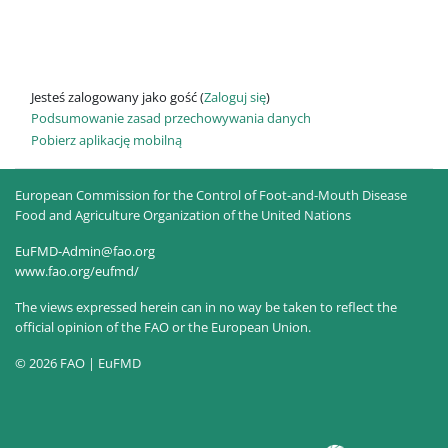
Jesteś zalogowany jako gość (
Zaloguj się
)
Podsumowanie zasad przechowywania danych
Pobierz aplikację mobilną
European Commission for the Control of Foot-and-Mouth Disease
Food and Agriculture Organization of the United Nations
EuFMD-Admin@fao.org
www.fao.org/eufmd/
The views expressed herein can in no way be taken to reflect the
official opinion of the FAO or the European Union.
© 2026 FAO | EuFMD