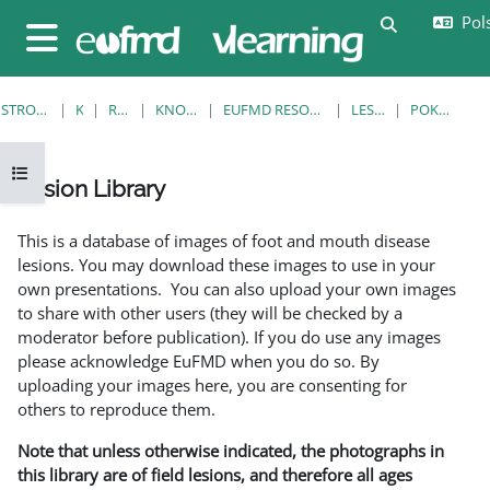
Przejdź do głównej zawartości
Pols
Przełącznik
Panel boczny
STRONA GŁÓWNA
KURSY
RESOURCES
KNOWLEDGE BANK
EUFMD RESOURCES: CLINICAL DIAGNOSIS
LESION LIBRARY
POKAŻ POJEDYNCZO
Otwórz indeks kursu
Lesion Library
Wymagania zaliczenia
This is a database of images of foot and mouth disease
lesions. You may download these images to use in your
own presentations. You can also upload your own images
to share with other users (they will be checked by a
moderator before publication). If you do use any images
please acknowledge EuFMD when you do so. By
uploading your images here, you are consenting for
others to reproduce them.
Note that unless otherwise indicated, the photographs in
this library are of field lesions, and therefore all ages