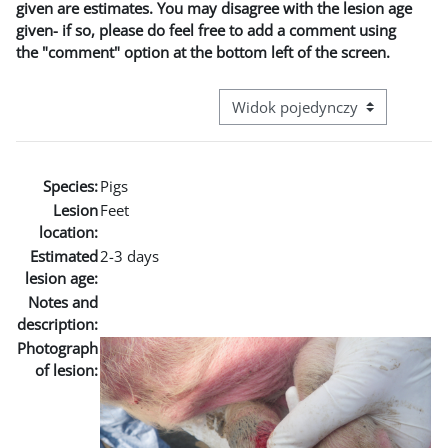
given are estimates. You may disagree with the lesion age
given- if so, please do feel free to add a comment using
the "comment" option at the bottom left of the screen.
Przeglądanie: nawigacja trzecie
Species:
Pigs
Lesion
Feet
location:
Estimated
2-3 days
lesion age:
Notes and
description:
Photograph
of lesion: