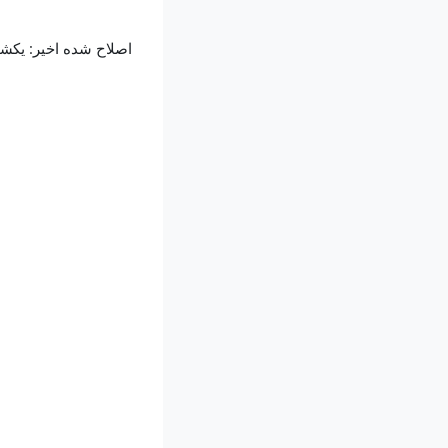
اصلاح شده اخیر: یکشنبه، 10 ژانویهٔ 2021،