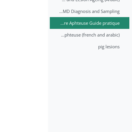
2nd Lecture - FMD Diagnosis and Sampling
Datation des lésions de Fièvre Aphteuse Guide pratique
Brochure Fièvre Aphteuse (french and arabic)
pig lesions