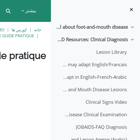
رش به محتوای اصلی
بیشتر
put
All about foot-and-mouth disease!
جمع کردن
خانه
کورس ها
ES
SE GUIDE PRATIQUE
EuFMD Resources: Clinical Diagnosis
جمع کردن
Lesion Library
de pratique
FMD factsheet: General information for producers that veterinary services may adapt English/Francais
نیازمندی‌های تکمیل
FMD factsheet: General information for producers that veterinary services may adapt in English-French-Arabic
A Field Guide to Estimating the Age of Foot and Mouth Disease Lesions
Clinical Signs Video
Foot and Mouth Disease Clinical Examination
JOBAIDS-FAQ Diagnosis
1st Lecture - Introduction on FMD and Lesion Ageing (Arabic)