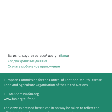
Вы используете гостевой доступ (
Вход
)
Сводка хранения данных
Скачать мобильное приложение
European Commission for the Control of Foot-and-Mouth Disease
Food and Agriculture Organization of the United Nations
EuFMD-Admin@fao.org
www.fao.org/eufmd/
The views expressed herein can in no way be taken to reflect the